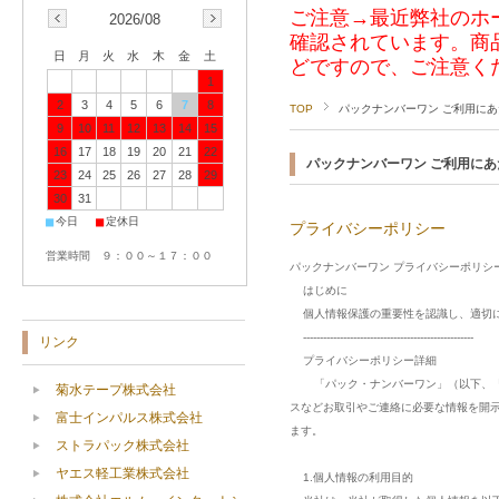
ご注意→最近弊社のホ
2026/08
確認されています。商
日
月
火
水
木
金
土
どですので、ご注意く
1
2
3
4
5
6
7
8
TOP
パックナンバーワン ご利用に
9
10
11
12
13
14
15
16
17
18
19
20
21
22
パックナンバーワン ご利用にあ
23
24
25
26
27
28
29
30
31
■
■
今日
定休日
プライバシーポリシー
営業時間 ９：００～１７：００
パックナンバーワン プライバシーポリシ
はじめに
個人情報保護の重要性を認識し、適切に
---------------------------------------------------
リンク
プライバシーポリシー詳細
「パック・ナンバーワン」（以下、「当
菊水テープ株式会社
スなどお取引やご連絡に必要な情報を開
富士インパルス株式会社
ます。
ストラパック株式会社
ヤエス軽工業株式会社
1.個人情報の利用目的