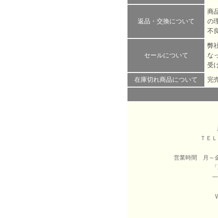
商
返品・交換について
の
不
弊
セールについて
な
受
在庫切れ商品について
完
ＴＥ
営業時間 月～
「
一
W