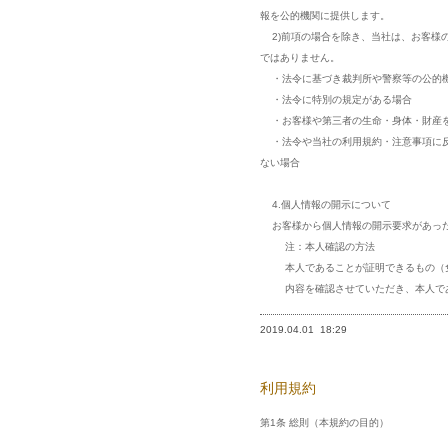
報を公的機関に提供します。
2)前項の場合を除き、当社は、お客様
ではありません。
・法令に基づき裁判所や警察等の公的機
・法令に特別の規定がある場合
・お客様や第三者の生命・身体・財産を
・法令や当社の利用規約・注意事項に反
ない場合
4.個人情報の開示について
お客様から個人情報の開示要求があった
注：本人確認の方法
本人であることが証明できるもの（免
内容を確認させていただき、本人であ
2019.04.01
18:29
利用規約
第1条 総則（本規約の目的）