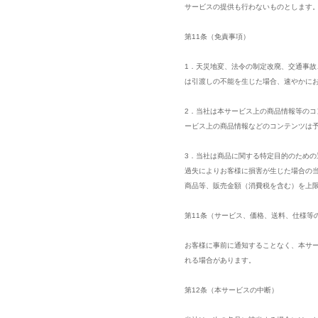
サービスの提供も行わないものとします
第11条（免責事項）
1．天災地変、法令の制定改廃、交通事
は引渡しの不能を生じた場合、速やかに
2．当社は本サービス上の商品情報等の
ービス上の商品情報などのコンテンツは
3．当社は商品に関する特定目的のため
過失によりお客様に損害が生じた場合の
商品等、販売金額（消費税を含む）を上
第11条（サービス、価格、送料、仕様等
お客様に事前に通知することなく、本サ
れる場合があります。
第12条（本サービスの中断）