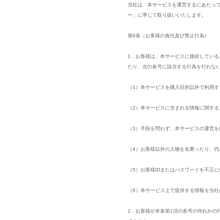
当社は、本サービスを運営するにあたっ
ー」に準じて取り扱いいたします。
第6条（お客様の責任及び禁止行為）
1．お客様は、本サービスに接続してい
たり、次の各号に該当する行為を行わな
（1）本サービスを購入目的以外で利用す
（2）本サービスに含まれる情報に関す
（3）手段を問わず、本サービスの運営を
（4）お客様以外の人物を名乗ったり、
（5）お客様IDまたはパスワードを不正
（6）本サービス上で提供する情報を当社
2．お客様が本条第1項の各号の何れかの