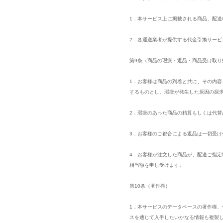
1．本サービス上に掲載される商品、配
2．各運送業者が提供する代金引換サー
第9条（商品の瑕疵・返品・商品受け取り
1．お客様は商品の到着と共に、その内
するものとし、瑕疵が発生した原因の探
2．瑕疵のあった商品の精算もしくは代
3．お客様のご都合による返品は一切受け
4．お客様が注文した商品が、配送ご指
相当額を申し受けます。
第10条（著作権）
1．本サービスのデータベースの著作権
スを通じて入手したいかなる情報も複製