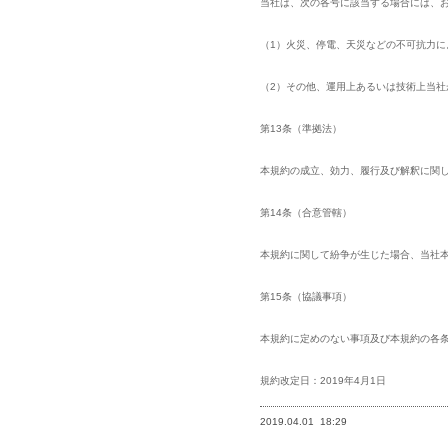
当社は、次の各号に該当する場合には、
（1）火災、停電、天災などの不可抗力に
（2）その他、運用上あるいは技術上当
第13条（準拠法）
本規約の成立、効力、履行及び解釈に関
第14条（合意管轄）
本規約に関して紛争が生じた場合、当社
第15条（協議事項）
本規約に定めのない事項及び本規約の各
規約改定日：2019年4月1日
2019.04.01
18:29