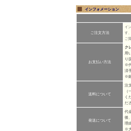
インフォメーション
イ
ご注文方法
す
ご
ク
用
り
お支払い方法
※
済
※
注
（
送料について
く
だ
代
後
発送について
理
※