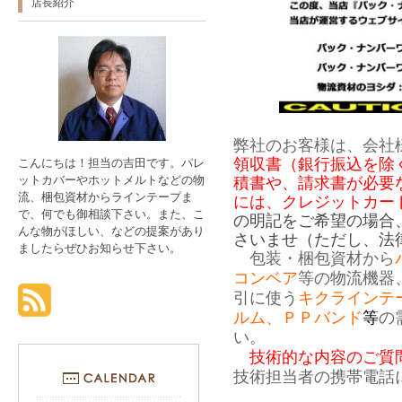
店長紹介
弊社のお客様は、会社
領収書（銀行振込を除
こんにちは！担当の吉田です。パレ
ットカバーやホットメルトなどの物
積書や、請求書が必要
流、梱包資材からラインテープま
には、クレジットカー
で、何でも御相談下さい。また、こ
の明記をご希望の場合
んな物がほしい、などの提案があり
さいませ（ただし、法
ましたらぜひお知らせ下さい。
包装・梱包資材から
コンベア
等の物流機器
引に使う
キクラインテ
ルム、ＰＰバンド
等
の
い。
技術的な内容のご質問は0
技術担当者の携帯電話