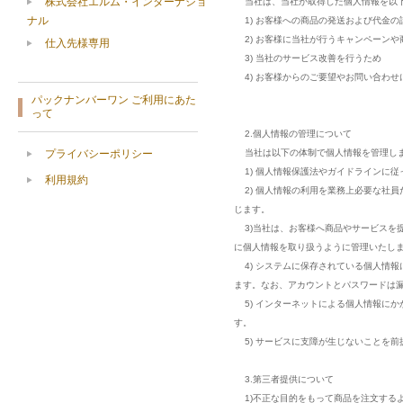
株式会社エルム・インターナショ
当社は、当社が取得した個人情報を以下
ナル
1) お客様への商品の発送および代金の
2) お客様に当社が行うキャンペーンや
仕入先様専用
3) 当社のサービス改善を行うため
4) お客様からのご要望やお問い合わせ
パックナンバーワン ご利用にあた
って
2.個人情報の管理について
プライバシーポリシー
当社は以下の体制で個人情報を管理し
1) 個人情報保護法やガイドラインに
利用規約
2) 個人情報の利用を業務上必要な社
じます。
3)当社は、お客様へ商品やサービスを
に個人情報を取り扱うように管理いたし
4) システムに保存されている個人情
ます。なお、アカウントとパスワードは
5) インターネットによる個人情報にか
す。
5) サービスに支障が生じないことを
3.第三者提供について
1)不正な目的をもって商品を注文する