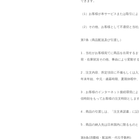
できます。
（1）お客様が本サービスまたは取引に
（2）その他、お客様として不適切と当社
第7条（商品配送及び引渡し）
1．当社がお客様宛てに商品を出荷する
荷・在庫状況その他、事由により変動す
2．注文内容、所定項目に不備もしくは
年末年始、中元・歳暮時期、夏期休暇中
3．お客様のインターネット接続環境に
信時刻をもってお客様の注文時刻としま
4．商品の引渡しは、「注文承諾書」に
5．商品の納入先は日本国内に限るものと
第8条(消費税・配送料・代引手数料)