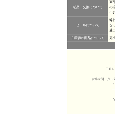
商
返品・交換について
の
不
弊
セールについて
な
受
在庫切れ商品について
完
ＴＥ
営業時間 月～
「
一
W