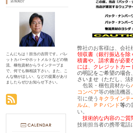
店長紹介
弊社のお客様は、会社
領収書（銀行振込を除
こんにちは！担当の吉田です。パレ
ットカバーやホットメルトなどの物
積書や、請求書が必要
流、梱包資材からラインテープま
には、クレジットカー
で、何でも御相談下さい。また、こ
の明記をご希望の場合
んな物がほしい、などの提案があり
さいませ（ただし、法
ましたらぜひお知らせ下さい。
包装・梱包資材から
コンベア
等の物流機器
引に使う
キクラインテ
ルム、ＰＰバンド
等
の
い。
技術的な内容のご質問は0
技術担当者の携帯電話