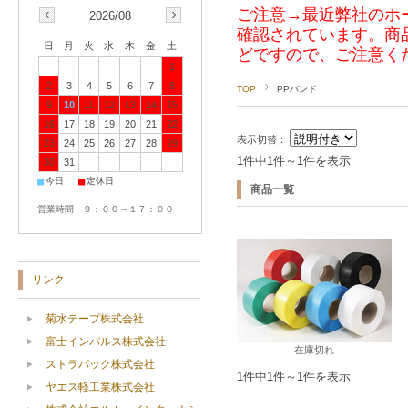
ご注意→最近弊社のホ
2026/08
確認されています。商
日
月
火
水
木
金
土
どですので、ご注意く
1
2
3
4
5
6
7
8
TOP
PPバンド
9
10
11
12
13
14
15
16
17
18
19
20
21
22
表示切替：
23
24
25
26
27
28
29
1件中1件～1件を表示
30
31
■
■
今日
定休日
商品一覧
営業時間 ９：００～１７：００
リンク
菊水テープ株式会社
富士インパルス株式会社
在庫切れ
ストラパック株式会社
1件中1件～1件を表示
ヤエス軽工業株式会社