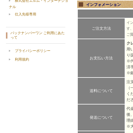
株式会社エルム・インターナショ
インフォメーション
ナル
仕入先様専用
イ
ご注文方法
す
パックナンバーワン ご利用にあた
ご
って
ク
用
プライバシーポリシー
り
お支払い方法
利用規約
※
済
※
注
（
送料について
く
だ
代
後
発送について
理
※