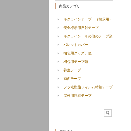
商品カテゴリ
キクラインテープ （標示用）
安全標示用反射テープ
キクライン その他のテープ類
パレットカバー
梱包用グッズ、他
梱包用テープ類
養生テープ
両面テープ
フッ素樹脂フィルム粘着テープ
屋外用粘着テープ