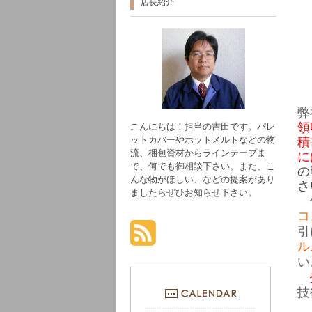
店長紹介
弊
領
こんにちは！担当の吉田です。パレ
ットカバーやホットメルトなどの物
積
流、梱包資材からラインテープま
に
で、何でも御相談下さい。また、こ
の
んな物がほしい、などの提案があり
さ
ましたらぜひお知らせ下さい。
コ
引
ル
い
技