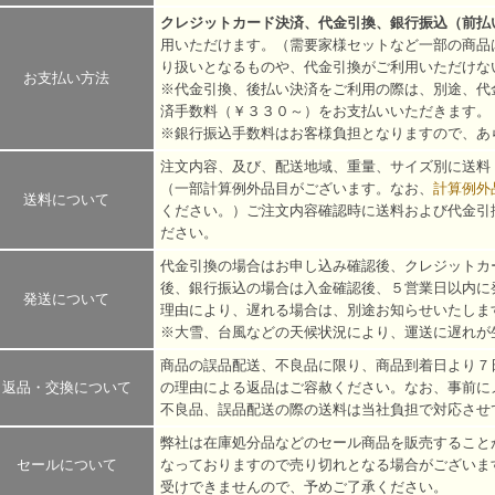
クレジットカード決済、代金引換、銀行振込（前払
用いただけます。（需要家様セットなど一部の商品
り扱いとなるものや、代金引換がご利用いただけな
お支払い方法
※代金引換、後払い決済をご利用の際は、別途、代
済手数料（￥３３０～）をお支払いいただきます。
※銀行振込手数料はお客様負担となりますので、あ
注文内容、及び、配送地域、重量、サイズ別に送料
（一部計算例外品目がございます。なお、
計算例外
送料について
ください。）ご注文内容確認時に送料および代金引
ださい。
代金引換の場合はお申し込み確認後、クレジットカ
後、銀行振込の場合は入金確認後、５営業日以内に
発送について
理由により、遅れる場合は、別途お知らせいたしま
※大雪、台風などの天候状況により、運送に遅れが
商品の誤品配送、不良品に限り、商品到着日より７
返品・交換について
の理由による返品はご容赦ください。なお、事前に
不良品、誤品配送の際の送料は当社負担で対応させ
弊社は在庫処分品などのセール商品を販売すること
セールについて
なっておりますので売り切れとなる場合がございま
受けできませんので、予めご了承ください。