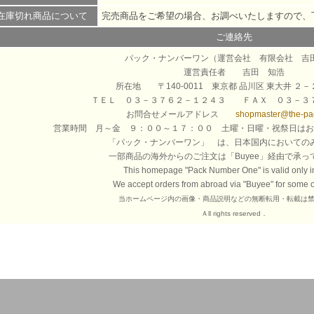
在庫切れ商品について
完売商品をご希望の場合、お調べいたしますので、
ご連絡先
パック・ナンバーワン（運営会社 有限会社 吉
運営責任者 吉田 知浩
所在地 〒140-0011 東京都 品川区 東大井 ２
ＴＥＬ ０３－３７６２－１２４３ ＦＡＸ ０３－３
お問合せメールアドレス
shopmaster@the-pac
営業時間 月～金 ９：００～１７：００ 土曜・日曜・祝祭日は
「パック・ナンバーワン」 は、日本国内においての
一部商品の海外からのご注文は「Buyee」経由で承っ
This homepage "Pack Number One" is valid only i
We accept orders from abroad via "Buyee" for some of
当ホームページ内の画像・商品説明などの無断転用・転載は
Ａll rights reserved．