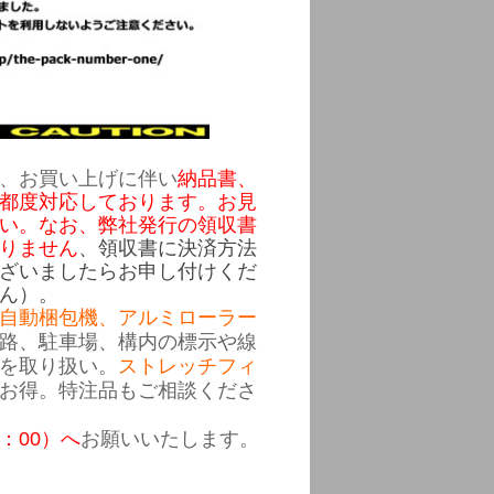
、
お買い上げに伴い
納品書、
都度対応しております。
お見
い
。なお、
弊社発行の
領収書
りません
、領収書に決済方法
ざいましたらお申し付けくだ
ん）。
自動梱包機、アルミローラー
路、駐車場、構内の標示や線
を取り扱い。
ストレッチフィ
お得。特注品もご相談くださ
7：00）へ
お願いいたします。