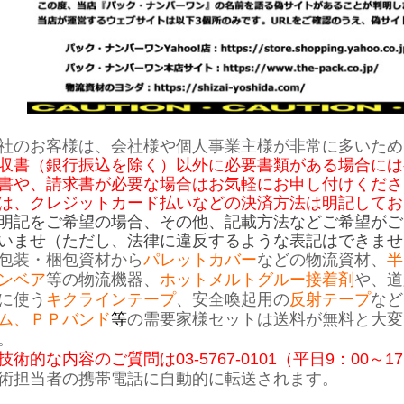
社のお客様は、会社様や個人事業主様が非常に多いため
収書（銀行振込を除く）
以外に必要書類がある場合には
書や、請求書が必要な場合はお気軽にお申し付けくださ
は、クレジットカード払いなどの決済方法は明記してお
明記をご希望の場合、その他、記載方法などご希望がご
いませ（ただし、法律に違反するような表記はできませ
包装・梱包資材から
パレットカバー
などの物流資材、
半
ンベア
等の物流機器、
ホットメルトグルー接着剤
や、道
に使う
キクラインテープ
、安全喚起用の
反射テープ
など
ム、ＰＰバンド
等
の需要家様セットは送料が無料と大変
。
技術的な内容のご質問は03-5767-0101（平日9：00～1
術担当者の携帯電話に自動的に転送されます。