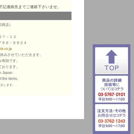
下記連絡先までご連絡下さいませ。
田商店）
－２７－１２
７６６－６８２４
k.co.jp
お休みさせていただきます。
み有効です。
ております。
n Japan.
 the items.
禁止します。