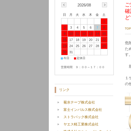
ご
2026/08
確
日
月
火
水
木
金
土
ど
1
2
3
4
5
6
7
8
TOP
9
10
11
12
13
14
15
16
17
18
19
20
21
22
危
23
24
25
26
27
28
29
た
30
31
す
■
■
今日
定休日
規
営業時間 ９：００～１７：００
１
の
リンク
菊水テープ株式会社
富士インパルス株式会社
ストラパック株式会社
ヤエス軽工業株式会社