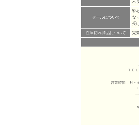
不
弊
セールについて
な
受
在庫切れ商品について
完
ＴＥ
営業時間 月～
「
一
W