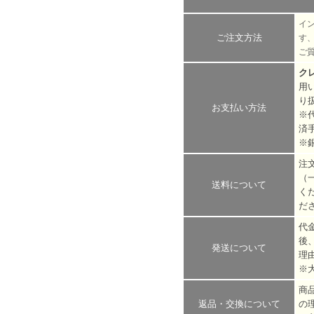
イ
ご注文方法
す
ご
ク
用
り
お支払い方法
※
済
※
注
（
送料について
く
だ
代
後
発送について
理
※
商
返品・交換について
の