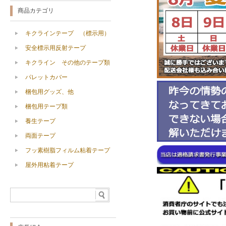
商品カテゴリ
キクラインテープ （標示用）
安全標示用反射テープ
キクライン その他のテープ類
パレットカバー
梱包用グッズ、他
梱包用テープ類
養生テープ
両面テープ
フッ素樹脂フィルム粘着テープ
屋外用粘着テープ