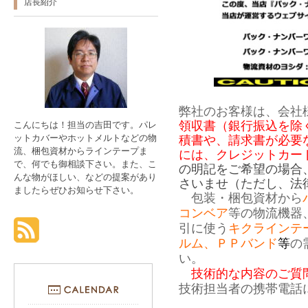
店長紹介
弊社のお客様は、会社
領収書（銀行振込を除
こんにちは！担当の吉田です。パレ
ットカバーやホットメルトなどの物
積書や、請求書が必要
流、梱包資材からラインテープま
には、クレジットカー
で、何でも御相談下さい。また、こ
の明記をご希望の場合
んな物がほしい、などの提案があり
さいませ（ただし、法
ましたらぜひお知らせ下さい。
包装・梱包資材から
コンベア
等の物流機器
引に使う
キクラインテ
ルム、ＰＰバンド
等
の
い。
技術的な内容のご質問は0
技術担当者の携帯電話