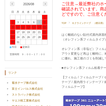
ご注意→最近弊社のホ
2026/08
確認されています。商
日
月
火
水
木
金
土
どですので、ご注意く
1
2
3
4
5
6
7
8
TOP
キクラインテープ （標示用）
9
10
11
12
13
14
15
16
17
18
19
20
21
22
はく離紙のない貼付式屋内床面
23
24
25
26
27
28
29
（オレフィン系フィルムタイプ
30
31
■
■
今日
定休日
オレフィン系（非塩ビ）フィル
アウト変更など再はく離時に、
営業時間 ９：００～１７：００
に優れ、施工後のゴミを削減し
■オレフィン系フィルム粘着テープ 
リンク
【フィルム / フィルムテープ / 
テープ / 屋内用ラインテープ / 体
菊水テープ株式会社
フィルムテープ】
富士インパルス株式会社
ストラパック株式会社
ヤエス軽工業株式会社