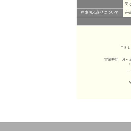
受
在庫切れ商品について
完
ＴＥ
営業時間 月～
「
一
W