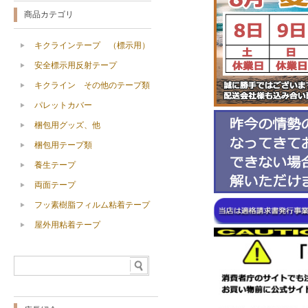
商品カテゴリ
キクラインテープ （標示用）
安全標示用反射テープ
キクライン その他のテープ類
パレットカバー
梱包用グッズ、他
梱包用テープ類
養生テープ
両面テープ
フッ素樹脂フィルム粘着テープ
屋外用粘着テープ