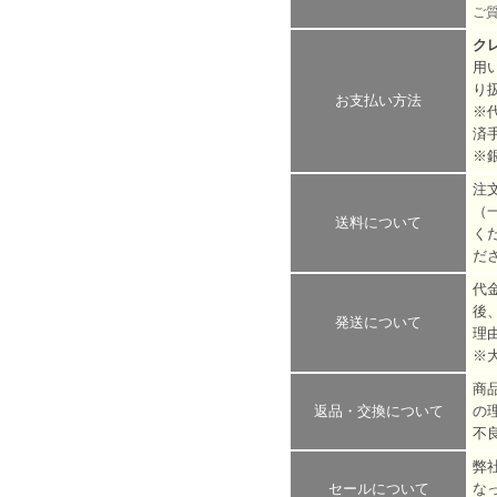
ご
ク
用
り
お支払い方法
※
済
※
注
（
送料について
く
だ
代
後
発送について
理
※
商
返品・交換について
の
不
弊
セールについて
な