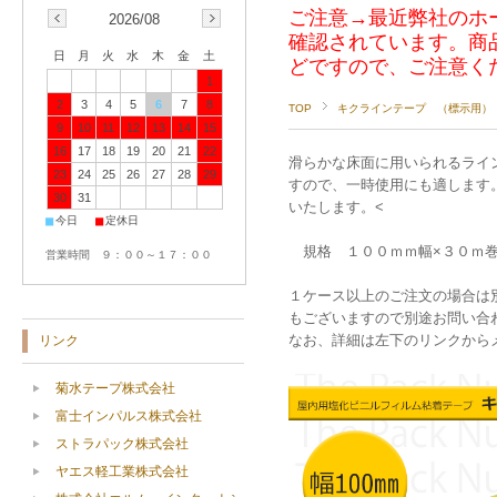
ご注意→最近弊社のホ
2026/08
確認されています。商
日
月
火
水
木
金
土
どですので、ご注意く
1
2
3
4
5
6
7
8
TOP
キクラインテープ （標示用）
9
10
11
12
13
14
15
16
17
18
19
20
21
22
滑らかな床面に用いられるライ
23
24
25
26
27
28
29
すので、一時使用にも適します
30
31
いたします。<
■
■
今日
定休日
規格 １００ｍｍ幅×３０ｍ
営業時間 ９：００～１７：００
１ケース以上のご注文の場合は
もございますので別途お問い合
なお、詳細は左下のリンクから
リンク
菊水テープ株式会社
富士インパルス株式会社
ストラパック株式会社
ヤエス軽工業株式会社