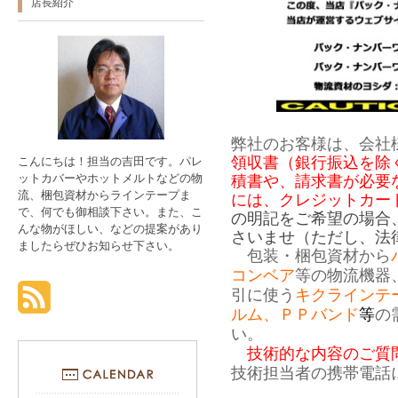
店長紹介
弊社のお客様は、会社
領収書（銀行振込を除
こんにちは！担当の吉田です。パレ
ットカバーやホットメルトなどの物
積書や、請求書が必要
流、梱包資材からラインテープま
には、クレジットカー
で、何でも御相談下さい。また、こ
の明記をご希望の場合
んな物がほしい、などの提案があり
さいませ（ただし、法
ましたらぜひお知らせ下さい。
包装・梱包資材から
コンベア
等の物流機器
引に使う
キクラインテ
ルム、ＰＰバンド
等
の
い。
技術的な内容のご質問は0
技術担当者の携帯電話