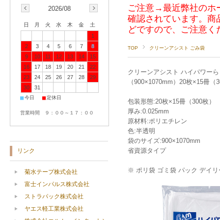
ご注意→最近弊社のホ
2026/08
確認されています。商
日
月
火
水
木
金
土
どですので、ご注意く
1
2
3
4
5
6
7
8
TOP
クリーンアシスト ごみ袋
9
10
11
12
13
14
15
16
17
18
19
20
21
22
クリーンアシスト ハイパワーらくら
23
24
25
26
27
28
29
（900×1070mm）20枚×15冊（
30
31
■
■
今日
定休日
包装形態:20枚×15冊（300枚）
厚み:0.025mm
営業時間 ９：００～１７：００
原材料:ポリエチレン
色:半透明
袋のサイズ:900×1070mm
省資源タイプ
リンク
※ ポリ袋 ゴミ袋 パック デイ
菊水テープ株式会社
富士インパルス株式会社
ストラパック株式会社
ヤエス軽工業株式会社