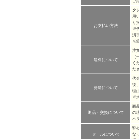
ご
ク
用
り
お支払い方法
※
済
※
注
（
送料について
く
だ
代
後
発送について
理
※
商
返品・交換について
の
不
弊
セールについて
な