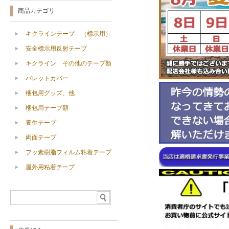
商品カテゴリ
キクラインテープ （標示用）
安全標示用反射テープ
キクライン その他のテープ類
パレットカバー
梱包用グッズ、他
梱包用テープ類
養生テープ
両面テープ
フッ素樹脂フィルム粘着テープ
屋外用粘着テープ