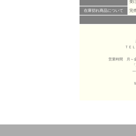
受
在庫切れ商品について
完
ＴＥ
営業時間 月～
「
一
W