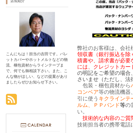
店長紹介
弊社のお客様は、会社
領収書（銀行振込を除
こんにちは！担当の吉田です。パレ
ットカバーやホットメルトなどの物
積書や、請求書が必要
流、梱包資材からラインテープま
には、クレジットカー
で、何でも御相談下さい。また、こ
の明記をご希望の場合
んな物がほしい、などの提案があり
さいませ（ただし、法
ましたらぜひお知らせ下さい。
包装・梱包資材から
コンベア
等の物流機器
引に使う
キクラインテ
ルム、ＰＰバンド
等
の
い。
技術的な内容のご質問は0
技術担当者の携帯電話