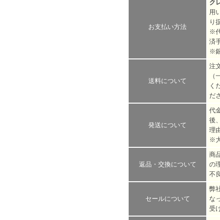
ク
用
り
お支払い方法
※
済
※
注
（
送料について
く
だ
代
後
発送について
理
※
商
返品・交換について
の
不
弊
セールについて
な
受