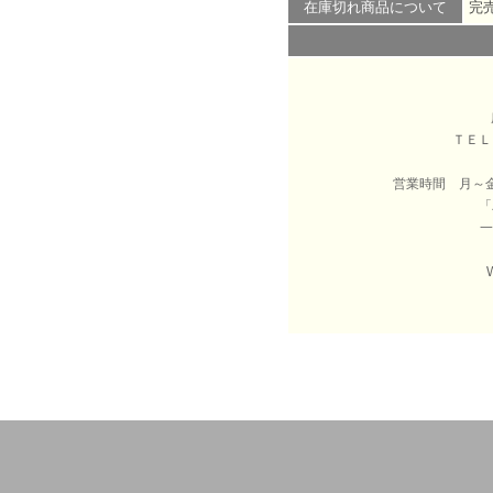
在庫切れ商品について
完
ＴＥ
営業時間 月～
「
一
W