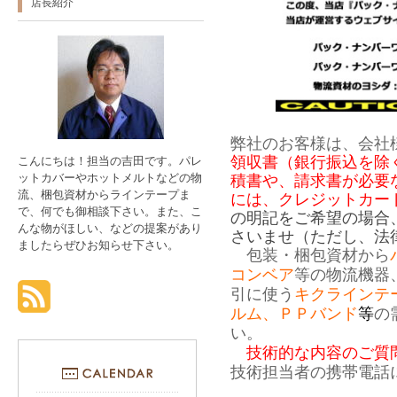
店長紹介
弊社のお客様は、会社
領収書（銀行振込を除
こんにちは！担当の吉田です。パレ
ットカバーやホットメルトなどの物
積書や、請求書が必要
流、梱包資材からラインテープま
には、クレジットカー
で、何でも御相談下さい。また、こ
の明記をご希望の場合
んな物がほしい、などの提案があり
さいませ（ただし、法
ましたらぜひお知らせ下さい。
包装・梱包資材から
コンベア
等の物流機器
引に使う
キクラインテ
ルム、ＰＰバンド
等
の
い。
技術的な内容のご質問は0
技術担当者の携帯電話