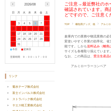
ご注意→最近弊社のホ
2026/08
確認されています。商
日
月
火
水
木
金
土
どですので、ご注意く
1
2
3
4
5
6
7
8
TOP
梱包用グッズ、他
アルミロ
9
10
11
12
13
14
15
16
17
18
19
20
21
22
倉庫内での業務や物流業務の必
23
24
25
26
27
28
29
変使いやすく作業の効率化、省
30
31
能です。しかも
送料込み（離島
■
■
今日
定休日
サイズも各種取り揃えています
なお、この商品は、
受注生産品
営業時間 ９：００～１７：００
アルミローラーコンベア
ローラー
ローラーピ
リンク
ローラー
コンベア長
菊水テープ株式会社
ローラー耐荷重
富士インパルス株式会社
ストラパック株式会社
ヤエス軽工業株式会社