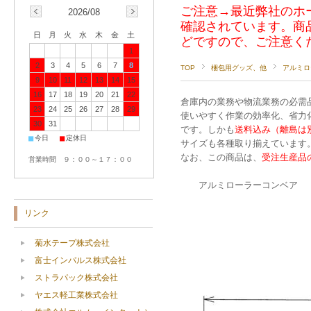
ご注意→最近弊社のホ
2026/08
確認されています。商
日
月
火
水
木
金
土
どですので、ご注意く
1
2
3
4
5
6
7
8
TOP
梱包用グッズ、他
アルミロ
9
10
11
12
13
14
15
16
17
18
19
20
21
22
倉庫内の業務や物流業務の必需
23
24
25
26
27
28
29
使いやすく作業の効率化、省力
30
31
です。しかも
送料込み（離島は
■
■
今日
定休日
サイズも各種取り揃えています
なお、この商品は、
受注生産品
営業時間 ９：００～１７：００
アルミローラーコンベア
ローラー
ローラーピ
リンク
ローラー
コンベア長
菊水テープ株式会社
ローラー耐荷重
富士インパルス株式会社
ストラパック株式会社
ヤエス軽工業株式会社