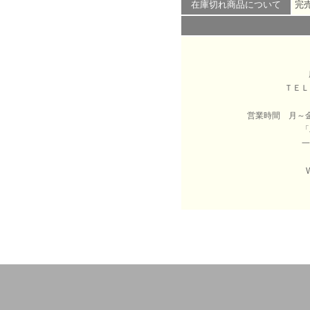
在庫切れ商品について
完
ＴＥ
営業時間 月～
「
一
W