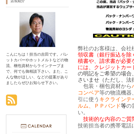
店長紹介
弊社のお客様は、会社
領収書（銀行振込を除
こんにちは！担当の吉田です。パレ
ットカバーやホットメルトなどの物
積書や、請求書が必要
流、梱包資材からラインテープま
には、クレジットカー
で、何でも御相談下さい。また、こ
の明記をご希望の場合
んな物がほしい、などの提案があり
さいませ（ただし、法
ましたらぜひお知らせ下さい。
包装・梱包資材から
コンベア
等の物流機器
引に使う
キクラインテ
ルム、ＰＰバンド
等
の
い。
技術的な内容のご質問は0
技術担当者の携帯電話