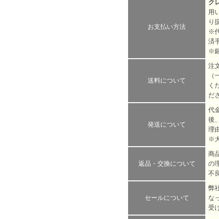
ク
用
り
お支払い方法
※
済
※
注
（
送料について
く
だ
代
後
発送について
理
※
商
返品・交換について
の
不
弊
セールについて
な
受