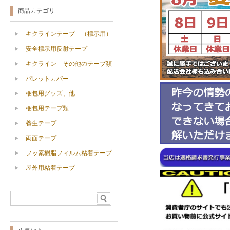
商品カテゴリ
キクラインテープ （標示用）
安全標示用反射テープ
キクライン その他のテープ類
パレットカバー
梱包用グッズ、他
梱包用テープ類
養生テープ
両面テープ
フッ素樹脂フィルム粘着テープ
屋外用粘着テープ